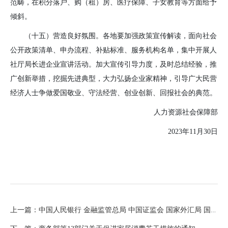
范畴，在积分落户、购（租）房、医疗保障、子女教育等方面给予
倾斜。
（十五）营造良好氛围。
各地要加强政策宣传解读，面向社会
公开政策清单、申办流程、补贴标准、服务机构名单，集中开展人
社厅局长进企业宣讲活动。加大宣传引导力度，及时总结经验，推
广创新举措，挖掘先进典型，大力弘扬企业家精神，引导广大民营
经济人士争做爱国敬业、守法经营、创业创新、回报社会的典范。
人力资源社会保障部
2023
年
11
月
30
日
上一篇：中国人民银行 金融监管总局 中国证监会 国家外汇局 国家发展改革委 工业和信息化部 财政部 全国工商联 关于强化金融支持举措 助力民营经济发展壮大的通知