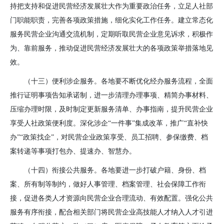
持把支持和促进民营经济发展壮大作为重要政治任务，立足人社部
门职能职责，完善各项政策措施，细化实化工作任务。建立常态化
服务民营企业沟通交流机制，定期听取民营企业意见诉求，积极作
为、靠前服务，推动促进民营经济发展壮大的各项政策举措落地见
效。
（十三）便利涉企服务。
各地要不断优化经办服务流程，全面
推行证明事项告知承诺制，进一步清理办理事项、精简办事材料、
压缩办理时限，及时制定更新服务清单、办事指南，提升民营企业
享受人社政策便利度。深化涉企“一件事”集成改革，推广“直补快
办”“政策找企”，对民营企业政策享受、员工招聘、参保缴费、档
案转递等事项打包办、提速办、智慧办。
（十四）衔接公共服务。
各地要进一步打破户籍、身份、档
案、所有制等制约，做好人事管理、档案管理、社会保障工作衔
接，促进各类人才资源向民营企业合理流动、有效配置。强化公共
服务有序衔接，配合相关部门将民营企业高技能人才纳入人才引进