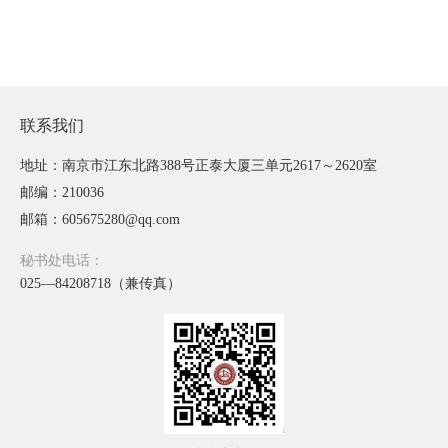
联系我们
地址：南京市江东北路388号正泰大厦三单元2617～2620室
邮编：210036
邮箱：605675280@qq.com
秘书处电话：
025—84208718（兼传真）