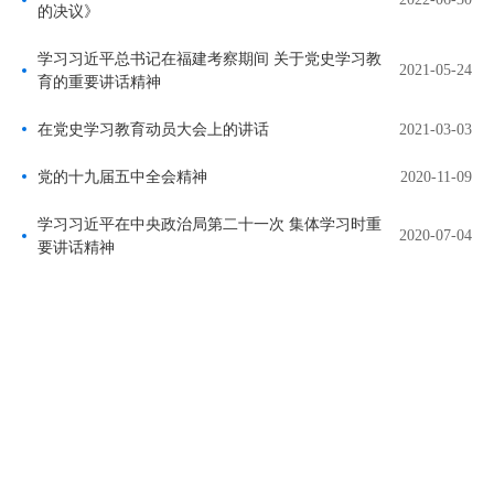
的决议》
学习习近平总书记在福建考察期间 关于党史学习教
2021-05-24
育的重要讲话精神
在党史学习教育动员大会上的讲话
2021-03-03
党的十九届五中全会精神
2020-11-09
学习习近平在中央政治局第二十一次 集体学习时重
2020-07-04
要讲话精神