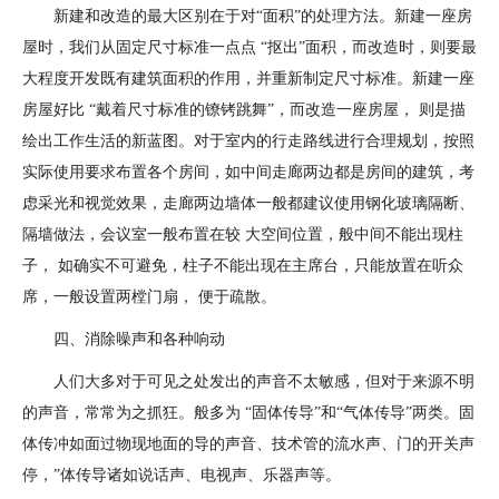
新建和改造的最大区别在于对“面积”的处理方法。新建一座房
屋时，我们从固定尺寸标准一点点 “抠出”面积，而改造时，则要最
大程度开发既有建筑面积的作用，并重新制定尺寸标准。新建一座
房屋好比 “戴着尺寸标准的镣铐跳舞”，而改造一座房屋， 则是描
绘出工作生活的新蓝图。对于室内的行走路线进行合理规划，按照
实际使用要求布置各个房间，如中间走廊两边都是房间的建筑，考
虑采光和视觉效果，走廊两边墙体一般都建议使用钢化玻璃隔断、
隔墙做法，会议室一般布置在较 大空间位置，般中间不能出现柱
子， 如确实不可避免，柱子不能出现在主席台，只能放置在听众
席，一般设置两樘门扇， 便于疏散。
四、消除噪声和各种响动
人们大多对于可见之处发出的声音不太敏感，但对于来源不明
的声音，常常为之抓狂。般多为 “固体传导”和“气体传导”两类。固
体传冲如面过物现地面的导的声音、技术管的流水声、门的开关声
停，”体传导诸如说话声、电视声、乐器声等。