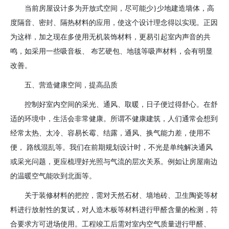
当前房屋设计多为开放式空间，尽可能少
}
少地建造墙体，高
度隔音、密封、隔热材料的应用，使这个设计理念得以实现。正因
为这样，加之现在多使用无机装饰材料，更易引起室内声音的共
鸣，如采用一些吸音板、 布艺硬包、地毯等吸声材料，会有明显
改善。
五、营造健康空间，提高品质
控制好室内空间的采光、通风、取暖，日子便过得舒心。在舒
适的环境中，生活会非常健康。所谓不健康建筑，人们通常会想到
经常太热、太冷、容易长霉、结露，通风、换气能力差，使用不
便， 路线混乱等。我们在前期规划设计时，不光是单纯解决通风
或采光问题，更应梳理好光照与气流的层次关系。例如让房屋南边
的温暖空气能吹到北面等。
关于装修材料的把控，需对天然石材、墙地砖、卫生陶瓷等材
料进行放射性的复试，对人造木板等材料进行甲醛含量的检测，符
合要求方可进场使用。工程竣工后需对室内空气质量进行甲醛、