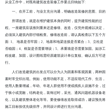
从业工作中，对既有建筑改造装修工作要点归纳如下
:
一、在开工前，与业主充分沟通，明确改造装修的意图、目的
所谓改造，就是在维护建筑本身的同时，提升建筑性能的过
程。一座建筑应该推到重来还是修缮、改造，仅凭外观难以决定，
必须深入建筑内部仔细检查。修缮改造前，请认真检查以下五个方
面
: 1
、 地基是否牢固；
2
、地基和地梁连接是否紧合；
3
、立柱是
否稳固；
4
、框架是否需要增设；
5
、承重墙是否需要加固。如涉工
程改建、加固，设计图纸需经原建筑设计单位复核、确认后方可进
行。
人们改造建筑的出发点可以分为人为因素和客观因素，两种因
素时常交织出现。例如，使用功能不足，不适应现代工作、生活，
使用人数量增减，年幼、年老人群使用不便或残疾人设施不全，过
于狭小或宽敞，结构老化，装饰过时，采光、通风问题机器设备老
化，以及建筑整体老化等等。要使修缮改造取得成功，建议预先将
施工目标按优先级排序，并同设计师进行充分沟通。