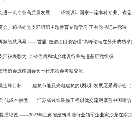
促进一流专业高质量发展 ——环境设计国家一流本科专业、省品
商会）秘书处党支部组织主题教育专题学习 王有党书记讲党课
再掀智慧风暴 ——首届“走进项目谈管理”高峰论坛在苏州成功举
支部被表彰为“全省住房和城乡建设行业先进基层党组织”
装饰协会庞耀国会长一行来我会考察交流
碳达峰目标 ——建筑节能及光电建筑的现状和发展愿景调研会（
质 低成本创优——江苏省装饰装修工程创优交流观摩暨中国建
 提质增效 ——2023年江苏省建筑幕墙行业领军企业家沙龙在南