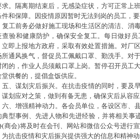
要求。隔离期结束后，无感染症状，方可正常上
条件和保障。因疫情原因暂时无法到岗的员工，要
复工前务必做好施工现场和生活区的清洁、消
疫查验和健康防护，确保安全复工。每日做好员
，立即上报地方政府，采取有效处置措施。对厂
场所通风换气，督促员工佩戴口罩、勤洗手。对
封闭的，作业人员须戴口罩上岗。暂停召开员工
食堂供餐的，提倡盒饭供应。
五、谋划灾后振兴。在抗击疫情的同时，要及
，谋划应对之策，做到有备无患，确保灾后从容应
六、增强精神动力。各会员单位，各设区市、
的典型事例、先进人物和先进经验，并将相关事
协
(
商会
)
将及时在会刊、网站和微信公众号进行宣
，为抗击疫情和灾后振兴提供强大的信息和精神动