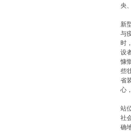
央
新
与
时
设
慷
些
省
心
站
社
确