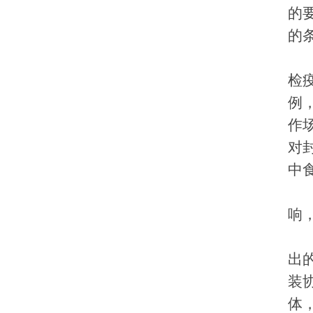
的
的
检
例
作
对
中
响
出
装
体