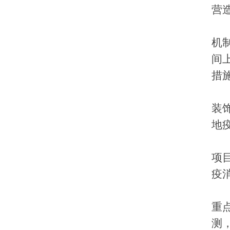
营
机
间
措
装
地
项
疫
重
测