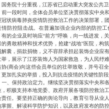
、国务院十分重视，江苏省已启动重大突发公共卫
前一段时间，全体会员单位坚决贯彻落实中央
型冠状病毒肺炎疫情防控救治工作的决策部署，
疫情防控阻击战。在普遍加强企业内部的防控工
，有的企业及时响应“前方”呼唤，向一线进发，
者的勇敢精神和技术优势，抢建“战地”医院，构
慨解囊，捐款捐物，义不容辞承担起装饰企业应
壮举，展示了江苏装饰人为国家救急，为人民纾
装协
(
商会
)
向这些会员单位的壮举致敬，并号召全
，更加扎实的举措，投入到抗击疫情的关键性阶段
一、保持政治定力。继续坚决贯彻落实中央和
位，积极支持本地党委、政府开展各项防控救治
会责任。要坚持正确的舆论导向，教育引导从业
地掌握、解读科学防护知识，以及政府发布的防