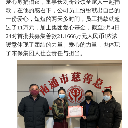
爱心募捐倡议，董事长刘奇带领全家人一起捐
款，在他的感召下，公司员工纷纷献出自己的
一份爱心，短短的两天多时间，员工捐款就超
过了
11
万元，加上集团爱心基金，截至
2
月
4
日
24
时首批共募集善款
21.1666
万元人民币
!
浓浓
暖意体现了团结的力量、爱心的力量，也体现
了东保集团人社会责任与担当。