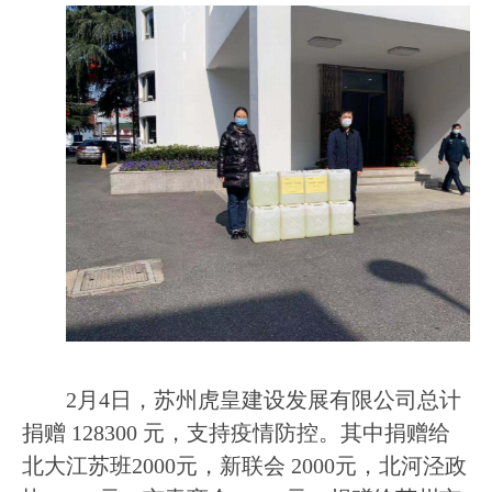
2
月
4
日，苏州虎皇建设发展有限公司总计
捐赠
128300
元，支持疫情防控。其中捐赠给
北大江苏班
2000
元，新联会
2000
元，北河泾政