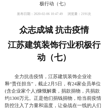
极行动（七）
发布日期：2020-02-06 10:47:49
浏览量：2191次
众志成城 抗击疫情
江苏建筑装饰行业积极行
动（七）
全力抗击疫情，江苏建筑装饰企业诠
释“责任担当”，截止
2
月
5
日，有
24
家会员单位
(
含企业家个人
)
慷慨解囊，捐款捐物，共捐款
约
1300
万元。正是他们捐钱捐物，给当前疫情
防控注入了力量和温度，让奋战在一线的人们