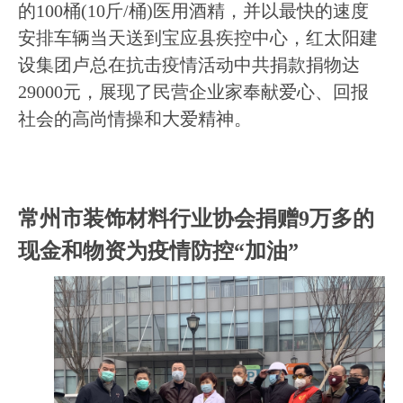
的
100
桶
(10
斤
/
桶
)
医用酒精，并以最快的速度
安排车辆当天送到宝应县疾控中心，红太阳建
设集团卢总在抗击疫情活动中共捐款捐物达
29000
元，展现了民营企业家奉献爱心、回报
社会的高尚情操和大爱精神。
常州市装饰材料行业协会捐赠
9
万多的
现金和物资为疫情防控“加油”