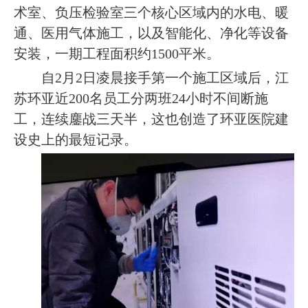
术室、负压检验室三个核心区域内的水电、暖
通、医用气体施工，以及智能化、净化等设备
安装，一期工程面积约
1500
平米。
自
2
月
2
日凌晨接手第一个施工区域后，江
苏环亚近
200
名员工分两班
24
小时不间断施
工，连续鏖战三天半，这也创造了环亚医院建
设史上的最短记录。