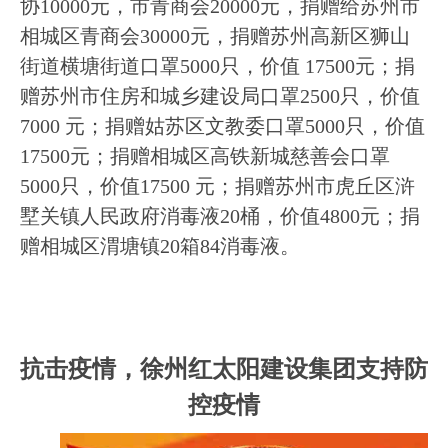
协
10000
元，市青商会
20000
元，捐赠给苏州市
相城区青商会
30000
元，捐赠苏州高新区狮山
街道横塘街道口罩
5000
只，价值
17500
元；捐
赠苏州市住房和城乡建设局口罩
2500
只，价值
7000
元；捐赠姑苏区文教委口罩
5000
只，价值
17500
元；捐赠相城区高铁新城慈善会口罩
5000
只，价值
17500
元；捐赠苏州市虎丘区浒
墅关镇人民政府消毒液
20
桶，价值
4800
元；
捐
赠相城区渭塘镇
20
箱
84
消毒液。
抗击疫情，徐州红太阳建设集团支持防
控疫情