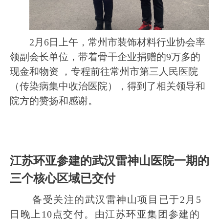
2
月
6
日上午，常州市装饰材料行业协会率
领副会长单位，带着骨干企业捐赠的
9
万多的
现金和物资 ，专程前往常州市第三人民医院
（传染病集中收治医院），得到了相关领导和
院方的赞扬和感谢。
江苏环亚参建的武汉雷神山医院一期的
三个核心区域已交付
备受关注的武汉雷神山项目已于
2
月
5
日晚上
10
点交付。由江苏环亚集团参建的