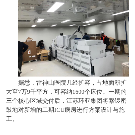
据悉，雷神山医院几经扩容，占地面积扩
大至
7
万
9
千平方，可容纳
1600
个床位。一期的
三个核心区域交付后，江苏环亚集团将紧锣密
鼓地对新增的二期
ICU
病房进行方案设计与施
工。