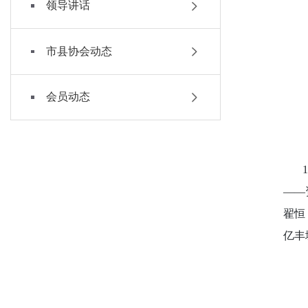
领导讲话
市县协会动态
会员动态
11
——
翟恒
亿丰