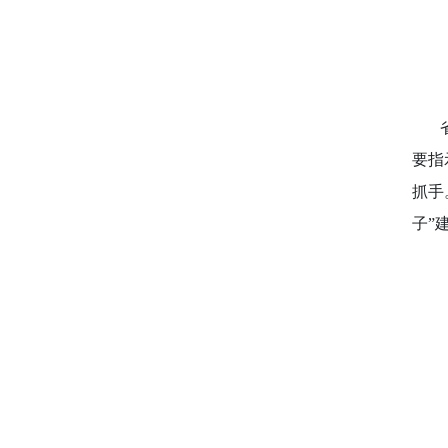
省装
要指
抓手
子”