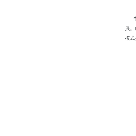
中亿
展。
模式