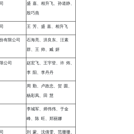
司
盛
嘉、相升飞、孙道静、
殷巧燕
司
王
芳、盛
嘉、相升飞
份有限公司
石海亮、洪良东、汪素
群、王
帅、臧
妍
限公司
赵宏飞、王宇登、许
炜、
李
阳、李丹丹
周
勤、卢政忠、贺
圆、
杨彩凤、田
慧
李城军、师伟伟、于金
峰、陈
旺、郑丽娜
司
刘
蒙、沈倩雯、范珊珊、