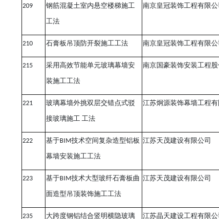
209
钢筋混凝土室内悬空楼梯施工
南京皇冠装饰工程有限公
工法
210
石膏板吊顶防开裂施工工法
南京皇冠装饰工程有限公
215
采用高效节能单元玻璃幕墙安
南京国豪装饰安装工程股
装施工工法
221
玻璃幕墙外挑双层交错点式驳
江苏炯源装饰幕墙工程有
接玻璃施工
工法
222
基于
BIM
技术空间复杂造型铝板
江苏天茂建设有限公司
幕墙安装施工工法
223
基于
BIM
技术大型玻纤石膏板曲
江苏天茂建设有限公司
面造型吊顶装饰施工工法
235
大跨度钢铝结合竖明横隐玻璃
江苏晶天建设工程有限公