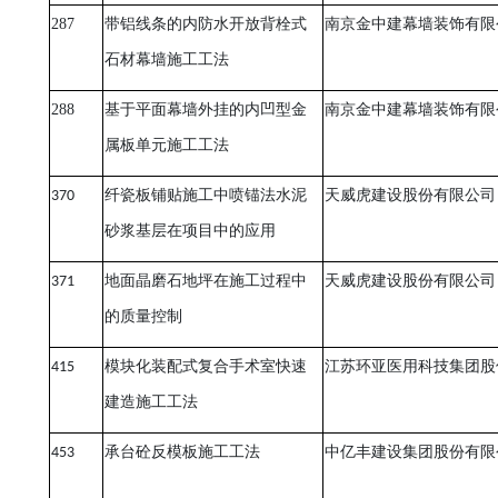
287
带铝线条的内防水开放背栓式
南京金中建幕墙装饰有限
石材幕墙施工工法
288
基于平面幕墙外挂的内凹型金
南京金中建幕墙装饰有限
属板单元施工工法
370
纤瓷板铺贴施工中喷锚法水泥
天威虎建设股份有限公司
砂浆基层在项目中的应用
371
地面晶磨石地坪在施工过程中
天威虎建设股份有限公司
的质量控制
415
模块化装配式复合手术室快速
江苏环亚医用科技集团股
建造施工工法
453
承台砼反模板施工工法
中亿丰建设集团股份有限