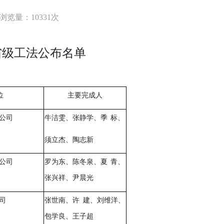
浏览量：10331次
省级工法公布名单
位
主要完成人
公司
牛洁雯、张静学、季
标、
须立杰、陶志新
公司
罗为东、陈冬泉、夏
青、
张兴祥、尹晨光
司
张世南、许
建、刘维洋、
包学良、王子超