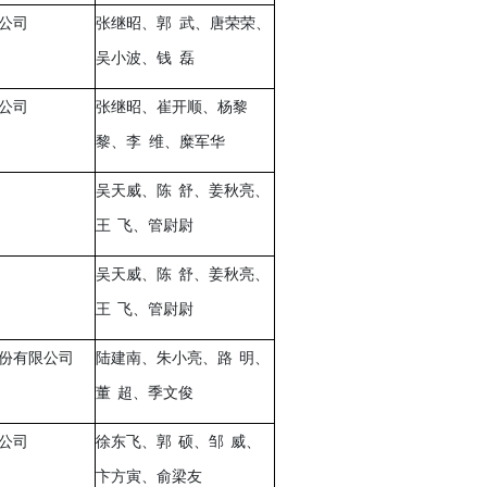
公司
张继昭、郭
武、唐荣荣、
吴小波、钱
磊
公司
张继昭、崔开顺、杨黎
黎、李
维、糜军华
吴天威、陈
舒、姜秋亮、
王
飞、管尉尉
吴天威、陈
舒、姜秋亮、
王
飞、管尉尉
份有限公司
陆建南、朱小亮、路
明、
董
超、季文俊
公司
徐东飞、郭
硕、邹
威、
卞方寅、俞梁友