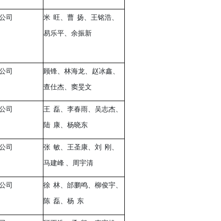
公司
米
旺、曹
扬、王铭浩、
易乐平、余振新
公司
顾锋、林海龙、赵冰鑫、
查仕杰、窦旻文
公司
王
磊、李春雨、吴志杰、
陆
康、杨晓东
公司
张
敏、王圣康、刘
刚、
马建峰
、周宇清
公司
徐
林、邰鹏鸣、柳俊宇、
陈
磊、杨
东