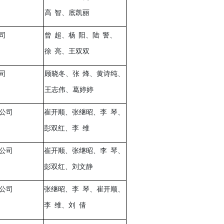
高
智、底凯丽
司
曾
超、杨
阳、陆
警、
徐
亮、王双双
司
顾晓冬、张
烽、黄诗纯、
王志伟、葛婷婷
公司
崔开顺、张继昭、李
琴、
彭双红、李
维
公司
崔开顺、张继昭、李
琴、
彭双红、刘文静
公司
张继昭、李
琴、崔开顺、
李
维、刘
倩