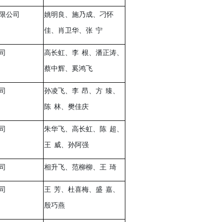
限公司
姚明良、施乃成、刁怀
佳、肖卫华、张
宁
司
高长虹、李
根、潘正涛、
蔡中辉、奚鸿飞
司
孙凌飞、李
昂、方
臻、
陈
林、樊佳庆
司
朱华飞、高长虹、陈
超、
王
威、孙阿强
司
相升飞、范柳柳、王
琦
司
王
芳、杜喜梅、盛
嘉、
殷巧燕