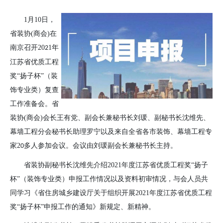
1
月
10
日，
省装协
(
商会
)
在
南京召开
20
1
年
2
江苏省优质工程
奖“扬子杯”（装
饰专业类）复查
工作准备会。省
装协
(
商会
)
会长王有党、副会长兼秘书长刘瑗、副秘书长沈维先、
幕墙工程分会秘书长助理罗宁以及来自全省各市装饰、幕墙工程专
家
2
多人参加会议。会议由刘瑗副会长兼秘书长主持。
0
省装协副秘书长沈维先介绍
2021年度江苏省优质工程奖“扬子
杯”（装饰专业类）申报工作情况以及资料初审情况，与会人员共
同学习《省住房城乡建设厅关于组织开展2021年度江苏省优质工程
奖“扬子杯”申报工作的通知》新规定、新精神。