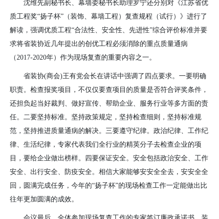
沈维先副秘书长、幕墙委秘书长助理罗宁还分别对《江苏省优
质工程奖
“扬子杯”（装饰、幕墙工程）复查规程（试行）》进行了
解读，强调优质工程“合法性、安全性、先进性”综合评价标准并要
求将省装协近几年提出的创优工程必须消除的重点质量通病
（2017-2020年）作为现场复查的重要内容之一。
省装协
(
商会
)
王有党会长在讲话中强调了
四点要求。
一要明确
职责。
检查报奖项目，不仅仅要查项目的质量是否符合评奖条件，
还担负起当好裁判、做好宣传、帮助企业、服务行业等多方面的责
任。
二要坚持标准。坚持政策规定，坚持检查细则，坚持标准规
范，坚持推进质量通病的解决。
三要遵守纪律。
政治纪律、工作纪
律、生活纪律，专家代表我们全行业的精英分子去检查企业的项
目，要给企业做出榜样。
四要保证安全。
安全包括政治安全、工作
安全、出行安全、防疫安全。相信大家能够安安全全去，安安全全
回，圆满完成任务，今年的
“扬子杯”的现场检查工作一定能做出比
往年更加圆满的成效。
会议最后，全体参加现场复查工作的专家签订廉政承诺书。装