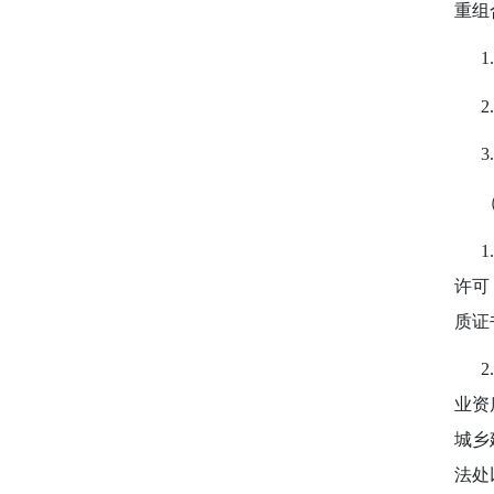
重组
1.
2.
3.
（三
1.
许可
质证
2.2
业资
城乡
法处