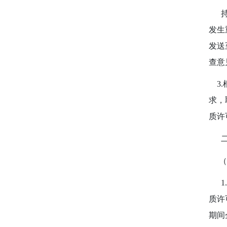
持有
发生
发送
查意
3.
求，
质许
（
1.
质许
期间