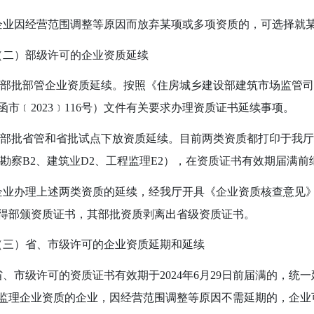
因经营范围调整等原因而放弃某项或多项资质的，可选择就某
（二）部级许可的企业资质延续
部批部管企业资质延续。按照《住房城乡建设部建筑市场监管司
函市﹝
2023
﹞
116
号）文件有关要求办理资质证书延续事项。
部批省管和省批试点下放资质延续。目前两类资质都打印于我厅
勘察
B2
、建筑业
D2
、工程监理
E2
），在资质证书有效期届满前
办理上述两类资质的延续，经我厅开具《企业资质核查意见》
得部颁资质证书，其部批资质剥离出省级资质证书。
（三）省、市级许可的企业资质延期和延续
市级许可的资质证书有效期于
2024
年
6
月
29
日前届满的，统一
监理企业资质的企业，因经营范围调整等原因不需延期的，企业