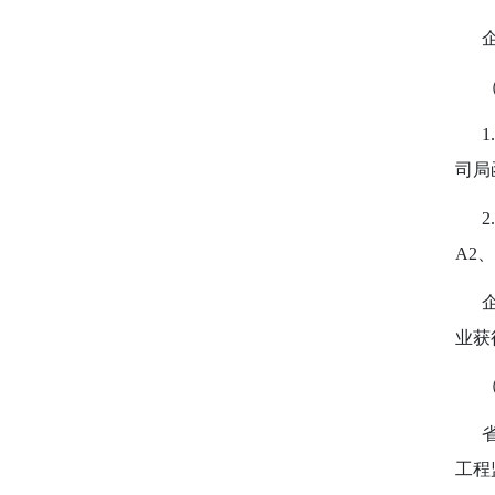
企业
1.
司局
2.
A2
、
企业
业获
省、
工程