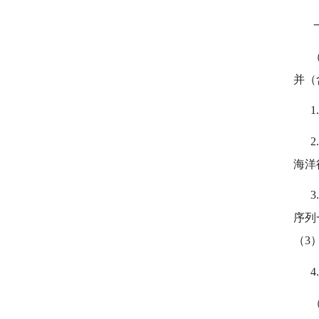
（一
并（
1.
2.
海洋
3.
序列
（
3
4.
（二