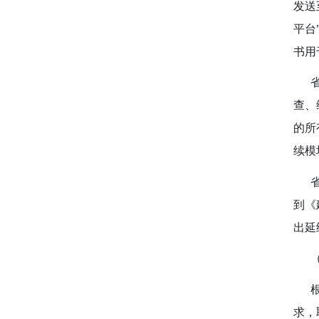
发送
平台
书用
省、
查、
的所
续模
省级
到《
出延
根据
求，