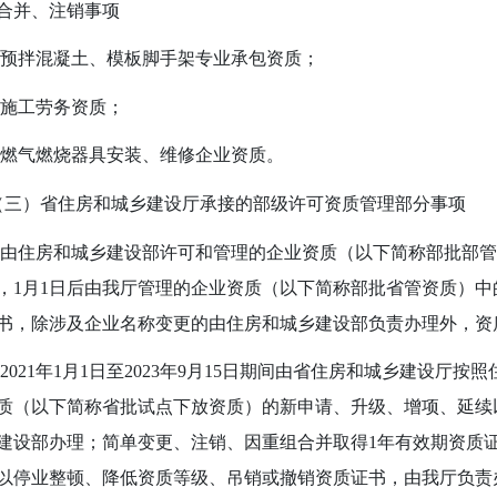
合并、注销事项
预拌混凝土、模板脚手架专业承包资质；
施工劳务资质；
燃气燃烧器具安装、维修企业资质。
）省住房和城乡建设厅承接的部级许可资质管理部分事项
由住房和城乡建设部许可和管理的企业资质（以下简称部批部管
，
1
月
1
日后由我厅管理的企业资质（以下简称部批省管资质）中
书，除涉及企业名称变更的由住房和城乡建设部负责办理外，资
021年
1
月
1
日至
2023
年
9
月
15
日期间由省住房和城乡建设厅按照
质（以下简称省批试点下放资质）的新申请、升级、增项、延续
建设部办理；简单变更、注销、因重组合并取得
1
年有效期资质
以停业整顿、降低资质等级、吊销或撤销资质证书，由我厅负责