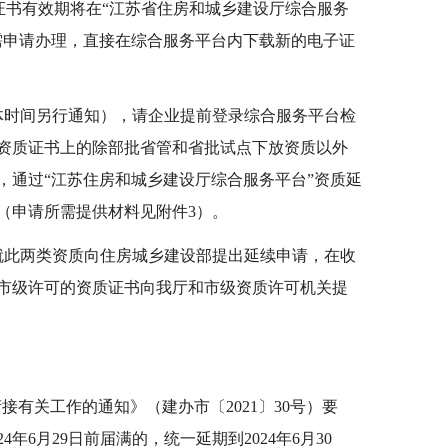
证书有效期将在“江苏省住房和城乡建设厅综合服务
需申请办理，直接在综合服务平台内下载新的电子证
体时间另行通知），请企业提前登录综合服务平台检
资质证书上的除部批省管和省批试点下放资质以外
，通过“江苏住房和城乡建设厅综合服务平台”资质延
（申请所需提供材料见附件
3
）。
此两类资质向住房城乡建设部提出延续申请，在收
市级许可的资质证书向我厅和市级资质许可机关提
接有关工作的通知》（建办市〔
2021
〕
30
号）要
24
年
6
月
29
日前届满的，统一延期到
2024
年
6
月
30