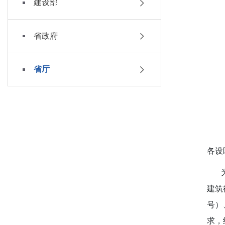
建设部
省政府
省厅
各设
为贯
建筑
号）
求，