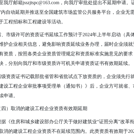
至我厅邮箱
jsszjtspc@163.com
，向我厅审批处提出不延期申请。
”内自动延期并推送至全国建筑市场监管公共服务平台，企业无
于工程招标和工程建设等活动。
市级许可的资质证书延续工作预计于
2024
年上半年启动（具
维护企业相关信息，避免影响资质延续业务办理，届时企业须就
有资质，按照各类企业资质管理规定和资质标准实施意见的要求
块，分别向我厅和市级资质许可机关申请资质证书有效期延续。
资质证书记载部批省管和省批试点下放资质的，企业须先行就
建设工程企业审批事项受理单（通知书）》后，企业方可就省、
续申请。
（四）取消的建设工程企业资质有效期延期
《住房和城乡建设部办公厅关于做好建筑业“证照分离”改革衔
取消的建设工程企业资质不在延续范围内。此类资质有效期于
20