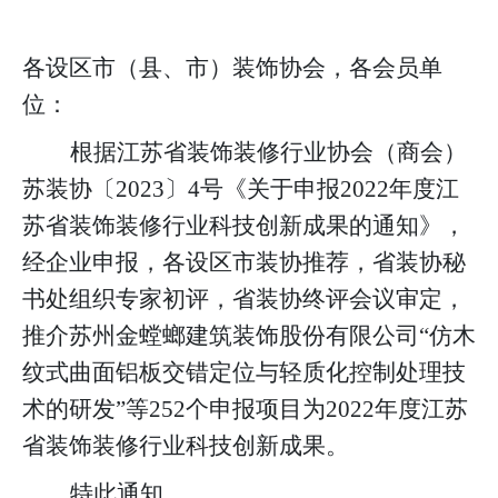
各设区市（县、市）装饰协会，各会员单
位：
根据江苏省装饰装修行业协会（商会）
苏装协
〔
20
23
〕
4
号《关于申报
2022
年度江
苏省装饰装修行业科技创新成果的通知》，
经企业申
报，各设区市装协推荐，省装协秘
书处组织专家初评，省装协终评会议审定，
推介
苏州金螳螂建筑装饰股份有限公司
“仿木
纹式曲面铝板交错定位与轻质化控制处理技
术的研发”等2
52
个申报项目为
20
22
年度江苏
省装饰装修行业科技
创新成果。
特此通知。