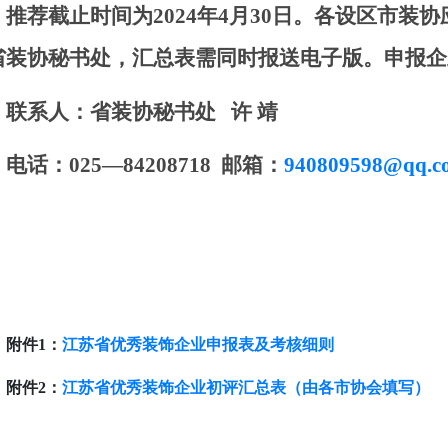
推荐
截止时间为
2024
年
4
月
30
日。各设区市装协
省装协秘书处，汇总表需同时报送电子版。申报企
联系人：
省装协秘书处
许 靖
电话：
025—84208718
邮箱：
940809598@qq.c
附件
1
：
江苏省优秀装饰企业申报表及考核细则
附件
2
：
江苏省优秀装饰企业初评汇总表（由各市协会填写）