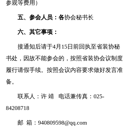
参观等费用）
五、参会人员：各
协会秘书长
六、其它事项：
接通知后请于
4
月
15
日前回执至省装协秘
书处，因故不能参会的，按照省装协会议制度
履行请假手续。按照会议内容要求做好发言准
备。
联系人：许 靖
电话兼传真：
025-
84208718
邮
箱：
9
40809598
@
qq.com