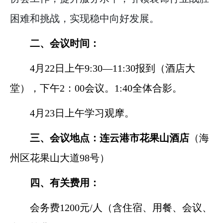
困难和挑战，实现稳中向好发展。
二、会议时间：
4
月
22
日上午
9:30—11:30
报到（酒店大
堂），下午
2
：
00
会议。
1:40
全体合影。
4
月
23
日上午学习观摩。
三、会议地点：连云港市花果山酒店
（海
州区花果山大道
98
号）
四、有关费用：
会务费
1200
元
/
人
（含住宿、用餐、会议、