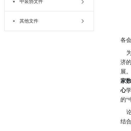
中装协文件
其他文件
各
济
展
家
心
的
“
结