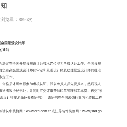
通知
浏览量：8896次
展全国景观设计师
的通知
会决定在全国开展景观设计师技术岗位能力考核认证工作。全国景观
协负责高级景观设计师的审定和景观设计师及助理景观设计师的批准
审定工作。
）合格后才可申报参加考核认证。我省申报人员先要报名，然后视人
报送省装协秘书处，并同时汇交评审费加印章管理和工本费。再交“考
景观设计师技术岗位资格证书》，该证书在全国装饰行业内和装饰工程
等请从中装协网：
www.ccd.com.cn
或江苏装饰装修网：
www.jsbd.go