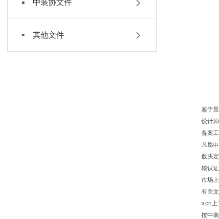
中装协文件
其他文件
鉴于景
设计师
备案工
凡愿申
数决定
核认证
市场上
有关文
v.cn
上
按中装