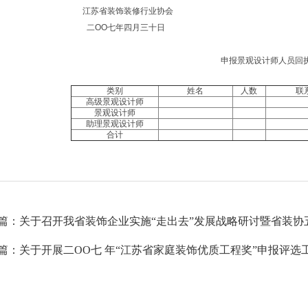
苏省装饰装修行业协会
OO七年四月三十日
申报景观设计师人员回
类别
姓名
人数
联
高级景观设计师
景观设计师
助理景观设计师
合计
篇：关于召开我省装饰企业实施“走出去”发展战略研讨暨省装协
篇：关于开展二OO七 年“江苏省家庭装饰优质工程奖”申报评选