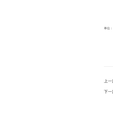
江
二
单位：
上一
下一