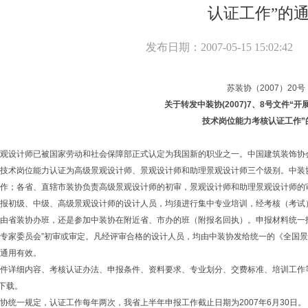
认证工作”的
发布日期：2007-05-15 15:02:42
苏装协（2007）20号
关于转发中装协
(2007)7
、
8
号文件“开
技术岗位能力考核认证工作”
观设计师已被国家劳动和社会保障部正式认定为我国新的职业之一。中国建筑装饰协
技术岗位能力认证为高级景观设计师、景观设计师和助理景观设计师三个级别。中装
作；各省、直辖市装协负责高级景观设计师的初审，景观设计师和助理景观设计师的
报初级、中级、高级景观设计师的设计人员，均须进行集中专业培训，经考核（考试
由省装协办班，还是参加中装协在附近省、市办的班（附报名回执）。申报材料统一
专家委员会”初审或审定。凡经评审合格的设计人员，均由中装协发给统一的《全国
通用有效。
件详细内容、考核认证办法、申报条件、资料要求、专业划分、交费标准、培训工作
下载。
协统一规定，认证工作每年两次，我省上半年申报工作截止日期为2007年6月30日。