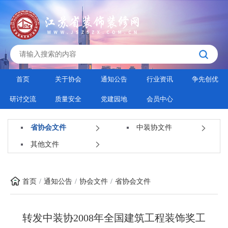
首页
关于协会
通知公告
行业资讯
争先创优
研讨交流
质量安全
党建园地
会员中心
省协会文件
中装协文件
其他文件
首页
通知公告
协会文件
省协会文件
转发中装协2008年全国建筑工程装饰奖工